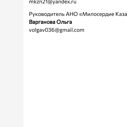
mkzn21@yandex.ru
Руководитель АНО «Милосердие Каз
Варганова Ольга
volgav036@gmail.com