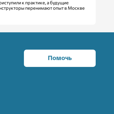
риступили к практике, а будущие
нструкторы перенимают опыт в Москве
Помочь