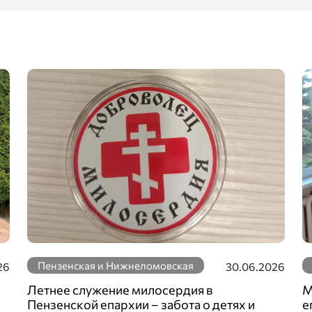
Пензенская и Нижнеломовская
26
30.06.2026
Летнее служение милосердия в
М
Пензенской епархии – забота о детях и
е