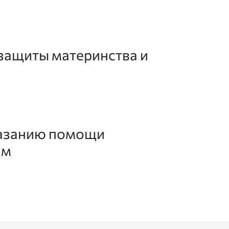
 защиты материнства и
казанию помощи
ям