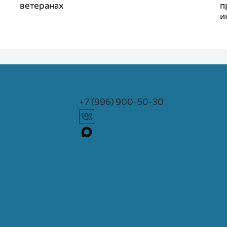
ветеранах
п
и
+7 (996) 900-50-30