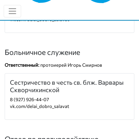
Руководитель:
иерей Александр Загиров
8 (987) 109-92-02
vk.com/delai_dobro_salavat
Больничное служение
Ответственный:
протоиерей Игорь Смирнов
Сестричество в честь св. блж. Варвары
Скворчихинской
8 (927) 926-44-07
vk.com/delai_dobro_salavat
Отдел по противодействию