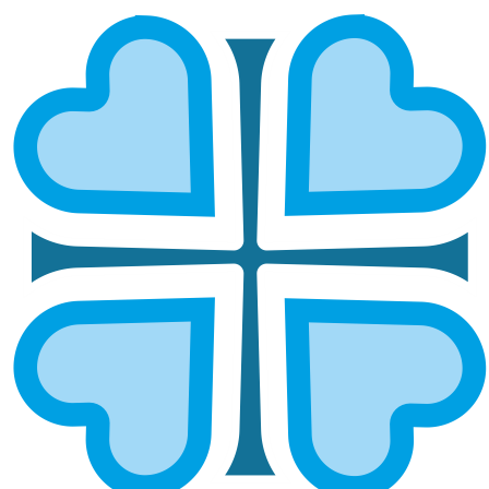
БАЛАКОВСКАЯ И НИКОЛАЕВСКАЯ
ГЛАВНАЯ
МИТРОПОЛИИ
БАЛАКОВСКАЯ И НИКОЛАЕВСКАЯ
Епархией управляет епископ Балаковский и
Николаевский Варфоломей
Социальный отдел епархии возглавляет иерей
Александр Бабич
8 (917) 216-53-47
vk.com/eparhia_balakovo
ОСНОВНЫЕ НАПРАВЛЕНИЯ