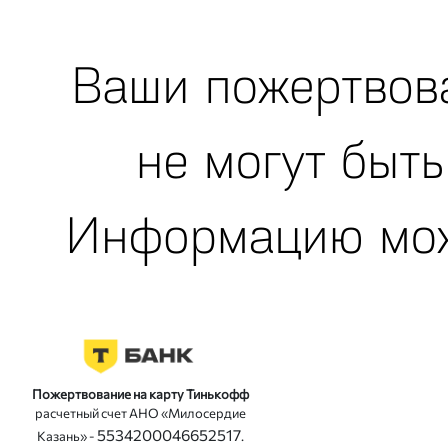
Пожертвование на карту Тинькофф
расчетный счет АНО «Милосердие
5534200046652517
Казань» -
.