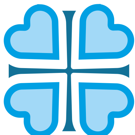
УФИМСКАЯ И СТЕРЛИТАМАКСКАЯ
ГЛАВНАЯ
МИТРОПОЛИИ
УФИМСКАЯ И СТЕРЛИТАМАКСКАЯ
Епархией управляет митрополит Уфимский и
Башкортостанский Никон.
Социальный отдел епархии возглавляет
протоиерей Вячеслав Архангельский
+7 (917) 358-59-09
https://vk.com/eparhia_ufa