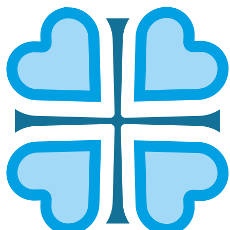
БАШКОРТОСТАНСКАЯ
ГЛАВНАЯ
МИТРОПОЛИИ
БАШКОРТОСТАНСКАЯ
Бирская и
Нефтекамская и
Белорецкая
Белебеевская
Салаватская и
Уфимская и
Кумертауская
Стерлитамакская