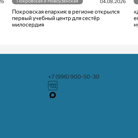
Покровская и Новоузенская
26
04.08.2026
Покровская епархия: в регионе открылся
«
первый учебный центр для сестёр
е
милосердия
н
+7 (996) 900-50-30