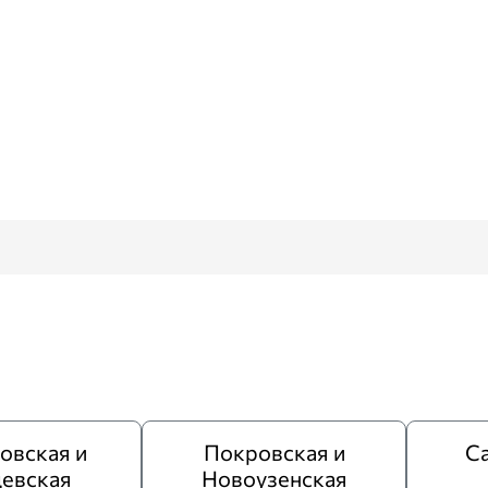
овская и
Покровская и
Са
евская
Новоузенская