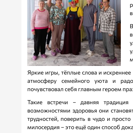
р
в
В
в
у
м
Яркие игры, тёплые слова и искреннее
атмосферу семейного уюта и радо
почувствовал себя главным героем пра
Такие встречи – давняя традиция 
возможностями здоровья они становя
трудностей, поверить в чудо и прост
милосердия – это ещё один способ доказ