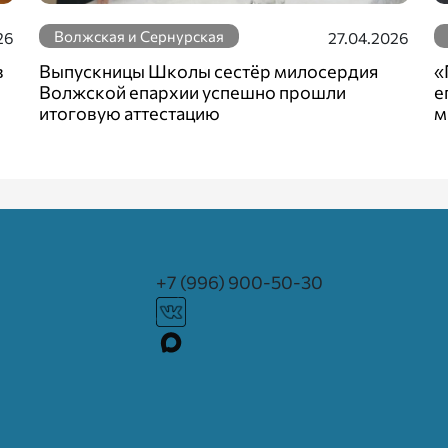
Волжская и Сернурская
26
27.04.2026
в
Выпускницы Школы сестёр милосердия
«
Волжской епархии успешно прошли
е
итоговую аттестацию
м
+7 (996) 900-50-30